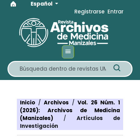
Idioma
Ir al menú de navegación principal
Ir al contenido principal
Ir al pie de página del sitio
Español
Registrarse
Entrar
Inicio
/
Archivos
/
Vol. 26 Núm. 1
(2026): Archivos de Medicina
(Manizales)
/
Artículos de
Investigación