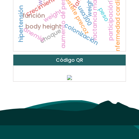
participación social
lactancia materna
enfermedad cardíaca
destete precoz
aumento de peso
usa300
hipertensión
peso
weight
función
colonización
body height
anemia
choque
Código QR