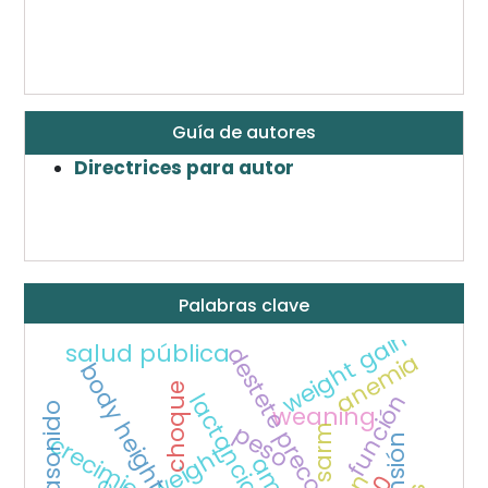
Guía de autores
Directrices para autor
Palabras clave
weight gain
salud pública
destete precoz
anemia
body height
choque
función
weaning
ultrasonido
peso
sarm
weight