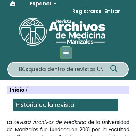
Idioma
Ir al menú de navegación principal
Ir al contenido principal
Ir al pie de página del sitio
Español
Registrarse
Entrar
Inicio
/
Historia de la revista
La
Revista Archivos de Medicina
de la Universidad
de Manizales fue fundada en 2001 por la Facultad