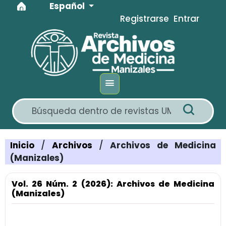
Idioma
Ir al menú de navegación principal
Ir al contenido principal
Ir al pie de página del sitio
Español
Registrarse
Entrar
Inicio
/
Archivos
/
Archivos de Medicina
(Manizales)
Vol. 26 Núm. 2 (2026): Archivos de Medicina
(Manizales)