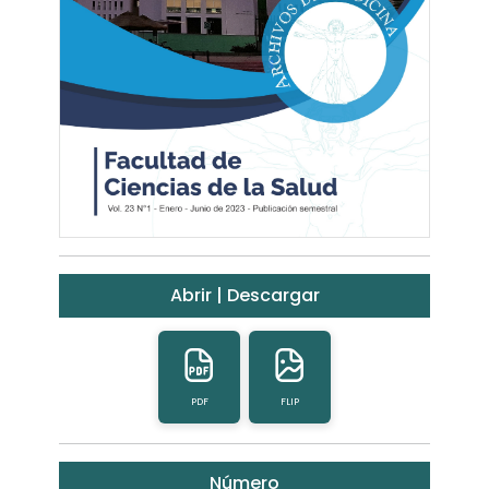
Abrir | Descargar
PDF
FLIP
Número