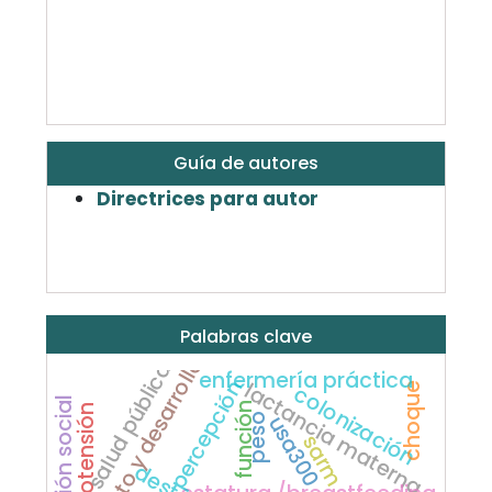
Guía de autores
Directrices para autor
Palabras clave
crecimiento y desarrollo
salud pública
enfermería práctica
percepción
lactancia materna
choque
colonización
función
hipotensión
usa300
peso
sarm