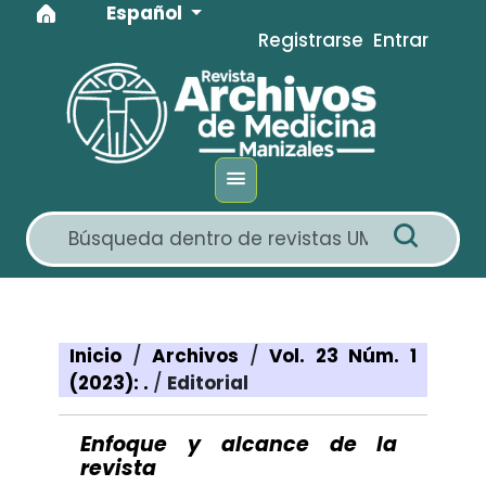
Idioma
Ir al menú de navegación principal
Ir al contenido principal
Ir al pie de página del sitio
Español
Registrarse
Entrar
Inicio
/
Archivos
/
Vol. 23 Núm. 1
(2023): .
/
Editorial
Enfoque y alcance de la
revista