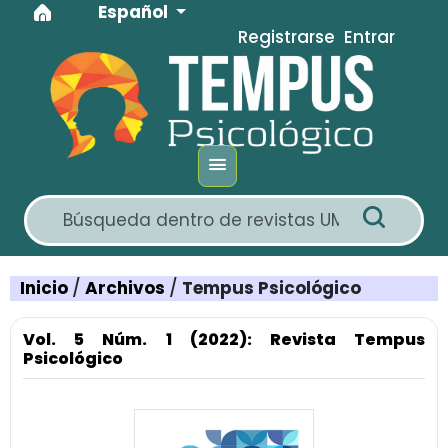
Idioma
Ir al menú de navegación principal
Ir al contenido principal
Ir al pie de página del sitio
Español
Registrarse
Entrar
Inicio
/
Archivos
/
Tempus Psicológico
Vol. 5 Núm. 1 (2022): Revista Tempus
Psicológico