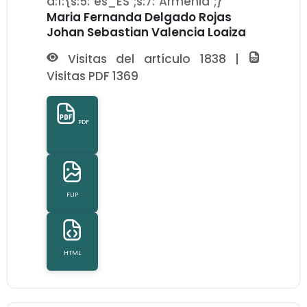
a:1:{s:5:"es_ES";s:7:"Armenia";}
Maria Fernanda Delgado Rojas
Johan Sebastian Valencia Loaiza
Visitas del artículo 1838 |
Visitas PDF 1369
PDF
FLIP
HTML