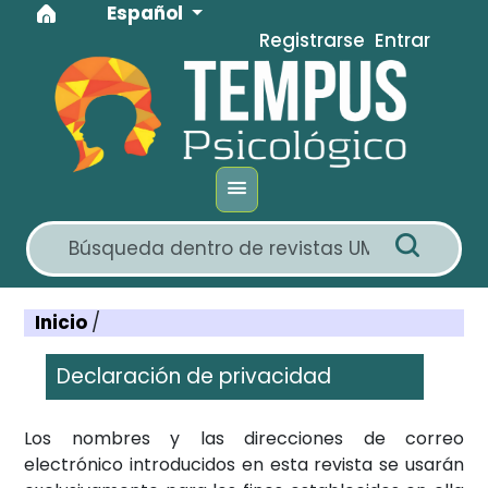
Idioma
Ir al menú de navegación principal
Ir al contenido principal
Ir al pie de página del sitio
Español
Registrarse
Entrar
Inicio
/
Declaración de privacidad
Los nombres y las direcciones de correo
electrónico introducidos en esta revista se usarán