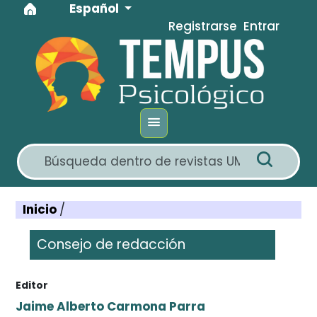
Idioma
Ir al menú de navegación principal
Ir al contenido principal
Ir al pie de página del sitio
Español
Registrarse
Entrar
Inicio
/
Consejo de redacción
Editor
Jaime Alberto Carmona Parra