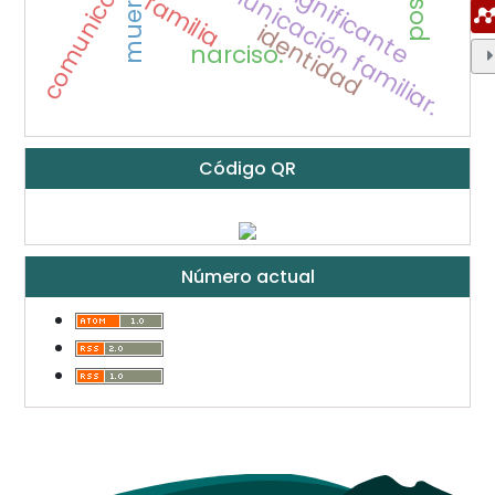
comunicación
comunicación familiar.
significante
muerte
familia
identidad
narciso.
Código QR
Número actual