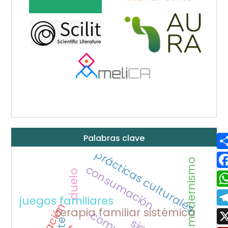
Palabras clave
prácticas culturales
posmodernismo
consumación
duelo
juegos familiares
terapia familiar sistémica