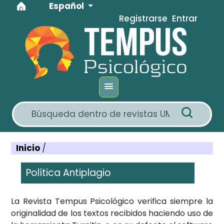
Idioma
Ir al menú de navegación principal
Ir al contenido principal
Ir al pie de página del sitio
Español
Registrarse
Entrar
Inicio
/
Política Antiplagio
La Revista Tempus Psicológico verifica siempre la
originalidad de los textos recibidos haciendo uso de