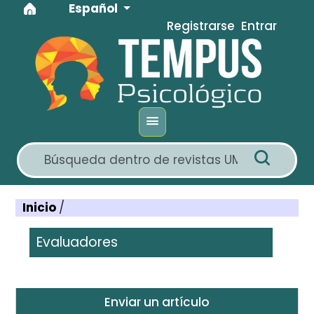
Idioma
Ir al menú de navegación principal
Ir al contenido principal
Ir al pie de página del sitio
Español
Registrarse
Entrar
Inicio
/
Evaluadores
Enviar un artículo