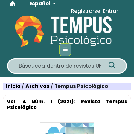
Idioma
Ir al menú de navegación principal
Ir al contenido principal
Ir al pie de página del sitio
Español
Registrarse
Entrar
Inicio
/
Archivos
/
Tempus Psicológico
Vol. 4 Núm. 1 (2021): Revista Tempus
Psicológico