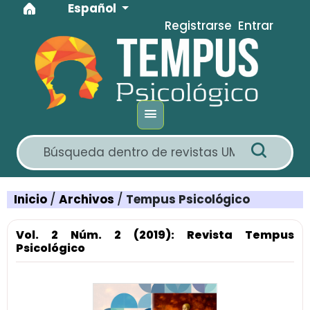
Idioma
Ir al menú de navegación principal
Ir al contenido principal
Ir al pie de página del sitio
Español
Registrarse
Entrar
Inicio
/
Archivos
/
Tempus Psicológico
Vol. 2 Núm. 2 (2019): Revista Tempus
Psicológico