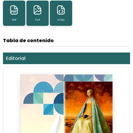
PDF
FLIP
HTML
Tabla de contenido
Editorial