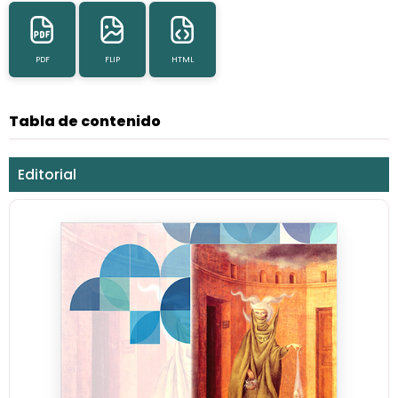
PDF
FLIP
HTML
Tabla de contenido
Editorial