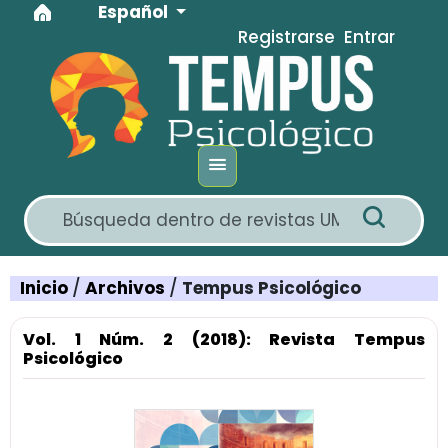
Idioma
Ir al menú de navegación principal
Ir al contenido principal
Ir al pie de página del sitio
Español
Registrarse
Entrar
Inicio
/
Archivos
/
Tempus Psicológico
Vol. 1 Núm. 2 (2018): Revista Tempus
Psicológico