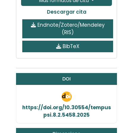
Más formatos de cita
Descargar cita
Endnote/Zotero/Mendeley
(RIS)
BibTeX
DOI
https://doi.org/10.30554/tempus
psi.8.2.5458.2025