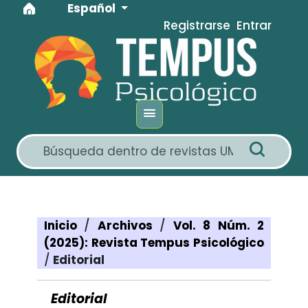
Idioma
Ir al menú de navegación principal
Ir al contenido principal
Ir al pie de página del sitio
Español
Registrarse
Entrar
Inicio
/
Archivos
/
Vol. 8 Núm. 2
(2025): Revista Tempus Psicológico
/
Editorial
Editorial