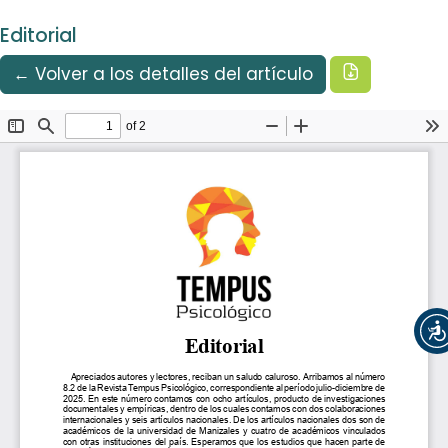
Idioma
Ir al menú de navegación principal
Ir al contenido principal
Ir al pie de página del sitio
Español
Editorial
Registrarse
Entrar
Descargar
← Volver a los detalles del artículo