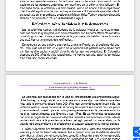
Síguenos
MEDIOS UMANIZALES
UMedia
Canal UM
UMFM Radio
Revistas
Podcast
Directorio