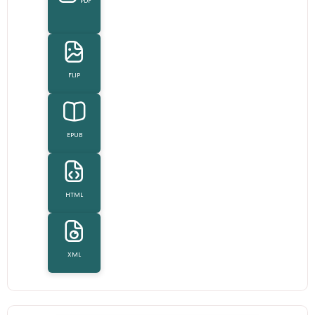
PDF
FLIP
EPUB
HTML
XML