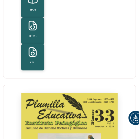
EPUB
HTML
XML