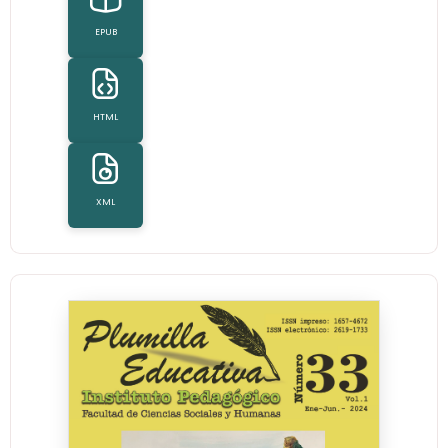
EPUB
HTML
XML