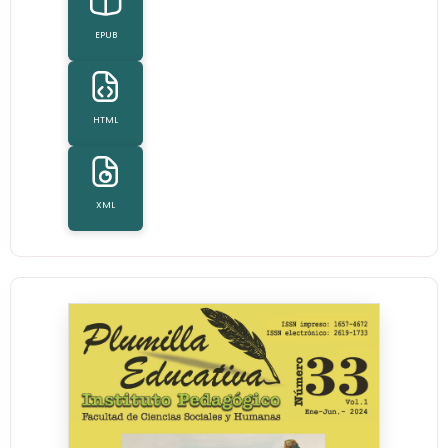
EPUB
HTML
XML