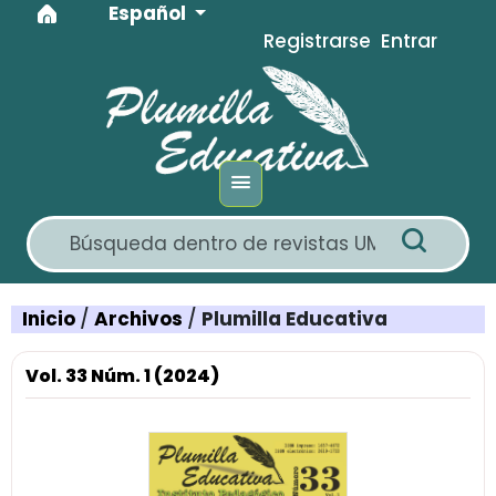
Idioma
Ir al menú de navegación principal
Ir al contenido principal
Ir al pie de página del sitio
Español
Registrarse
Entrar
Inicio
/
Archivos
/
Plumilla Educativa
Vol. 33 Núm. 1 (2024)