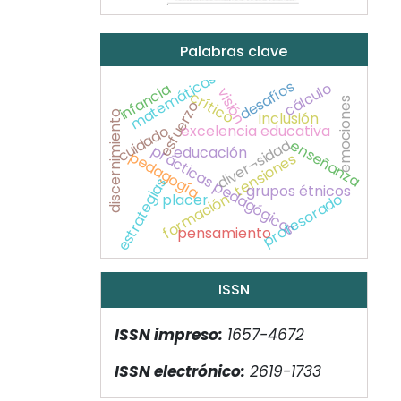
Palabras clave
matemáticas
desafíos
cálculo
infancia
visión
crítico
emociones
esfuerzo
inclusión
discernimiento
excelencia educativa
cuidado
diver¬sidad
enseñanza
prácticas pedagógicas
educación
pedagogía
tensiones
estrategias
grupos étnicos
formación
profesorado
placer
pensamiento
ISSN
ISSN impreso:
1657-4672
ISSN electrónico:
2619-1733