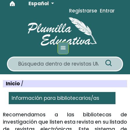
Idioma
Ir al menú de navegación principal
Ir al contenido principal
Ir al pie de página del sitio
Español
Registrarse
Entrar
Inicio
/
Información para bibliotecarios/as
Recomendamos a las bibliotecas de
investigación que listen esta revista en su listado
de revistas electrónicas. Este sistema de