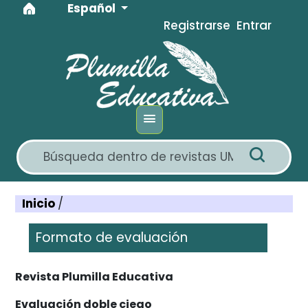
Idioma
Ir al menú de navegación principal
Ir al contenido principal
Ir al pie de página del sitio
Español
Registrarse
Entrar
Inicio
/
Formato de evaluación
Revista Plumilla Educativa
Evaluación doble ciego