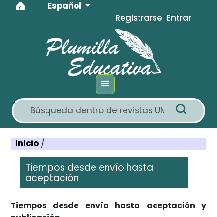
Idioma
Ir al menú de navegación principal
Ir al contenido principal
Ir al pie de página del sitio
Español
Registrarse
Entrar
Inicio
/
Tiempos desde envío hasta
aceptación
Tiempos desde envío hasta aceptación y