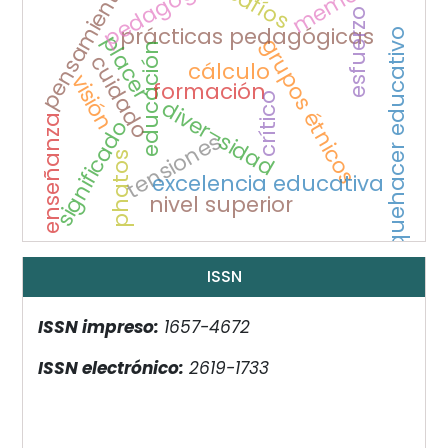
desafíos
memoria
pedagogía
pensamiento
esfuerzo
prácticas pedagógicas
quehacer educativo
placer
grupos étnicos
educación
cuidado
cálculo
visión
formación
crítico
diver¬sidad
enseñanza
significado
tensiones
phatos
excelencia educativa
nivel superior
ISSN
ISSN impreso:
1657-4672
ISSN electrónico:
2619-1733