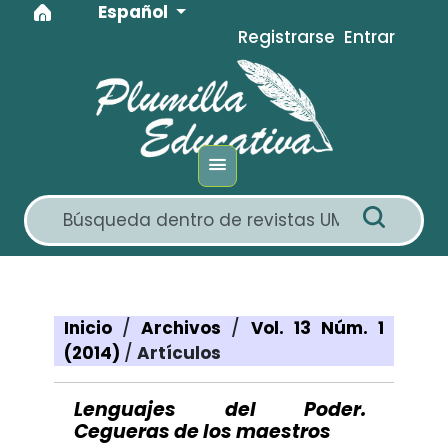
Idioma
Ir al menú de navegación principal
Ir al contenido principal
Ir al pie de página del sitio
Español
Registrarse
Entrar
Inicio
/
Archivos
/
Vol. 13 Núm. 1
(2014)
/
Artículos
Lenguajes del Poder.
Cegueras de los maestros