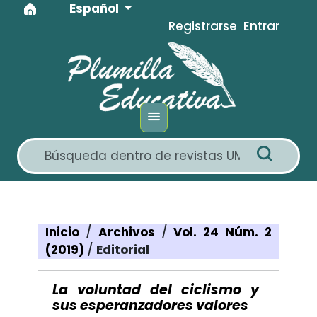
Idioma
Ir al menú de navegación principal
Ir al contenido principal
Ir al pie de página del sitio
Español
Registrarse
Entrar
Inicio
/
Archivos
/
Vol. 24 Núm. 2
(2019)
/
Editorial
La voluntad del ciclismo y
sus esperanzadores valores