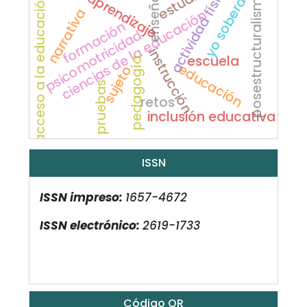
enseñanza
yo soberano
actividad física
aprendizaje
posestructuralismo
acceso a la educación
narrativa
ciencias de la educación
formación
psicomotricidad
instrucción
escuela
pedagogía
educación
sujeto
pruebas
retos
inclusión educativa
ISSN
ISSN impreso:
1657-4672
ISSN electrónico:
2619-1733
Código QR