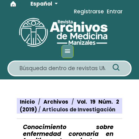
Idioma
Ir al menú de navegación principal
Ir al contenido principal
Ir al pie de página del sitio
Español
Registrarse
Entrar
Inicio
/
Archivos
/
Vol. 19 Núm. 2
(2019)
/
Artículos de Investigación
Conocimiento sobre
enfermedad coronaria en