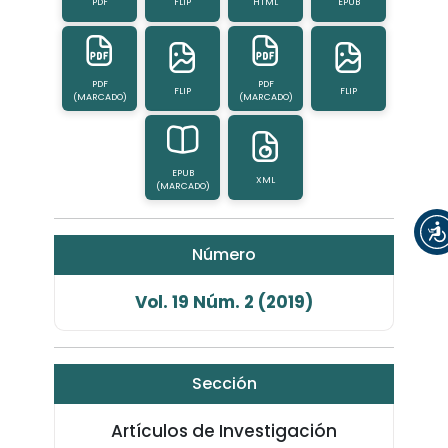
PDF
FLIP
HTML
EPUB
PDF
PDF
FLIP
FLIP
(MARCADO)
(MARCADO)
EPUB
XML
(MARCADO)
Número
Vol. 19 Núm. 2 (2019)
Sección
Artículos de Investigación