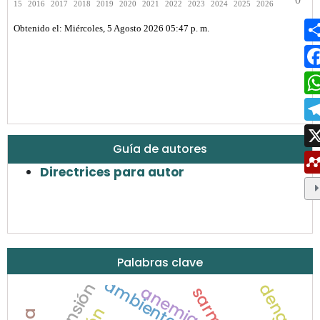
Guía de autores
Directrices para autor
Palabras clave
ambiente.
dengue
anemia
sarm