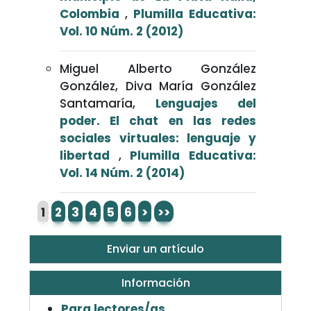
Colombia
,
Plumilla Educativa:
Vol. 10 Núm. 2 (2012)
Miguel Alberto González
González, Diva María González
Santamaría,
Lenguajes del
poder. El chat en las redes
sociales virtuales: lenguaje y
libertad
,
Plumilla Educativa:
Vol. 14 Núm. 2 (2014)
1
2
3
4
5
6
>
>>
Enviar un artículo
Información
Para lectores/as