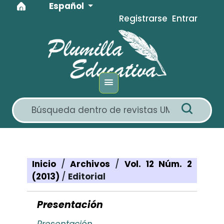
Idioma
Ir al menú de navegación principal
Ir al contenido principal
Ir al pie de página del sitio
Español
Registrarse
Entrar
Inicio
/
Archivos
/
Vol. 12 Núm. 2
(2013)
/
Editorial
Presentación
Presentación