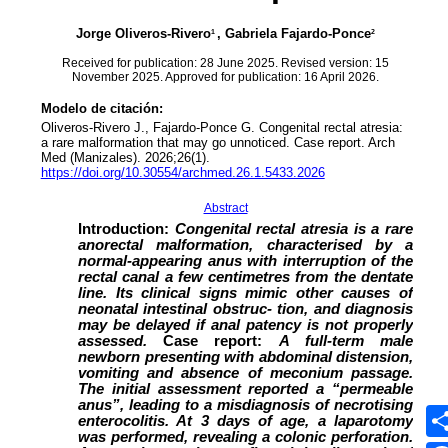
Síguenos
MEDIOS UMANIZALES
UMedia
Canal UM
UMFM Radio
Revistas
Podcast
Directorio