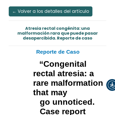
Idioma
Ir al menú de navegación principal
Ir al contenido principal
Ir al pie de página del sitio
Español
Registrarse
Entrar
← Volver a los detalles del artículo
Atresia rectal congénita: una
malformación rara que puede pasar
desapercibida. Reporte de caso