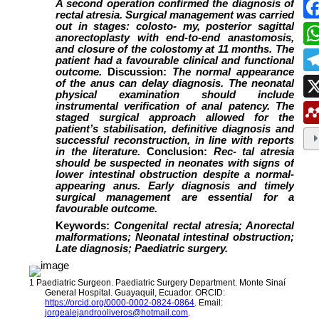
ESTUDIAR EN LA UMANIZALES
Pregrados
Especializaciones
Maestrías
Doctorados
Educación continuada
Video Institucional
Universidad en el Campo
Consultorio Jurídico
NORMATIVAS
Autoridades