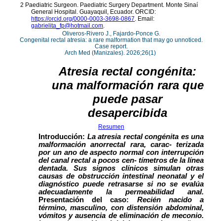
Transparencia y acceso a la información
pública
Reglamentos
Resoluciones
Acuerdos
Gestión Integral
Derechos pecuniarios y valores de
matrícula
Permanencia ESAL
Calendario Académico
Rutas de atención
Este portal usa cookies para mejorar su experiencia de
usuario. Al utilizar nuestro sitio web, usted acepta nuestra
Política de cookies.