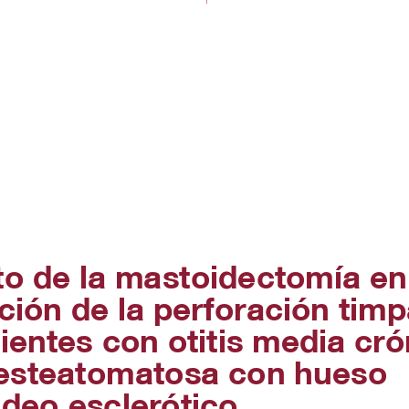
UMANIZALES
ESTUDIAR EN LA UMANIZ
Pregrados
Especializaciones
io
Maestrías
Doctorados
Educación continuada
o
Video Institucional
Universidad en el Campo
Consultorio Jurídico