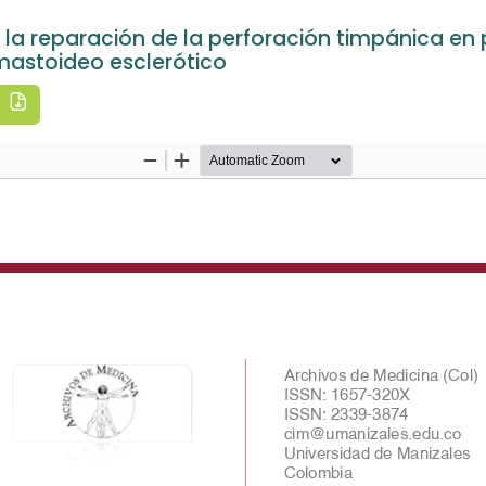
a reparación de la perforación timpánica en p
astoideo esclerótico
Descargar PDF
Inicio
Explorar
Equipo editorial
Políticas
Enviar un artículo
Pares revisores
Estadísticas