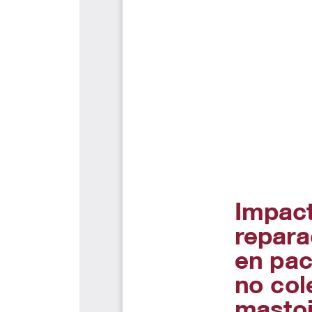
MEDIOS 
UMedia
Canal UM
Síguenos
UMFM Rad
Revistas
Podcast
Directori