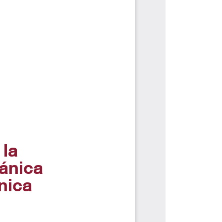
ALES
NORMATIVAS
Autoridades
Transparencia y acceso a la
información pública
Reglamentos
Resoluciones
Acuerdos
Gestión Integral
Derechos pecuniarios y valores de
matrícula
Permanencia ESAL
Calendario Académico
Rutas de atención