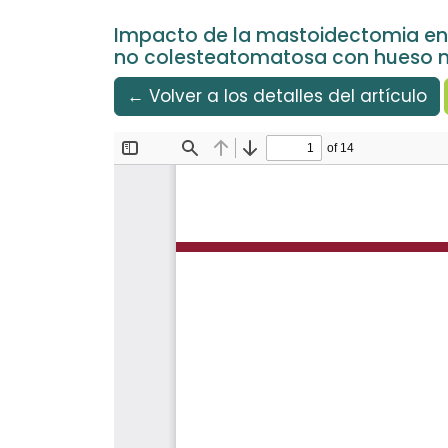
Idioma
Ir al menú de navegación principal
Ir al contenido principal
Ir al pie de página del sitio
Español
Impacto de la mastoidectomia en l
no colesteatomatosa con hueso m
← Volver a los detalles del artículo