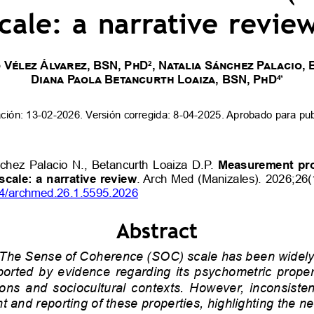
UMANIZALES
ESTUDIAR EN LA UMANIZ
Pregrados
Especializaciones
io
Maestrías
Doctorados
Educación continuada
o
Video Institucional
Universidad en el Campo
Consultorio Jurídico