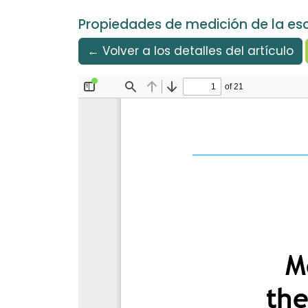
Idioma
Ir al menú de navegación principal
Ir al contenido principal
Ir al pie de página del sitio
Español
Propiedades de medición de la esc
← Volver a los detalles del artículo