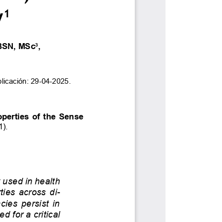
ALES
NORMATIVAS
Autoridades
Transparencia y acceso a la
información pública
Reglamentos
Resoluciones
Acuerdos
Gestión Integral
Derechos pecuniarios y valores de
matrícula
Permanencia ESAL
Calendario Académico
Rutas de atención