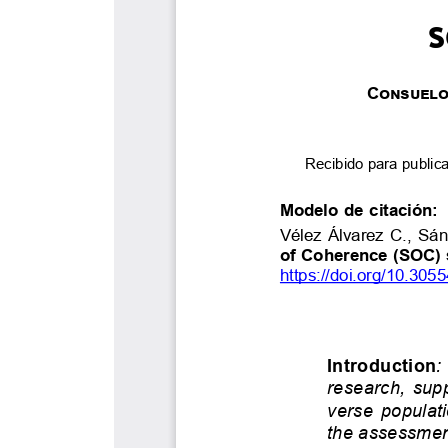
MEDIOS 
UMedia
Canal UM
Síguenos
UMFM Rad
Revistas
Podcast
Directori