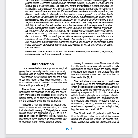
Transparencia y acceso a la información
pública
Reglamentos
Resoluciones
Acuerdos
Gestión Integral
Derechos pecuniarios y valores de
matrícula
Permanencia ESAL
Calendario Académico
Rutas de atención
Este portal usa cookies para mejorar su experiencia de
usuario. Al utilizar nuestro sitio web, usted acepta nuestra
Política de cookies.