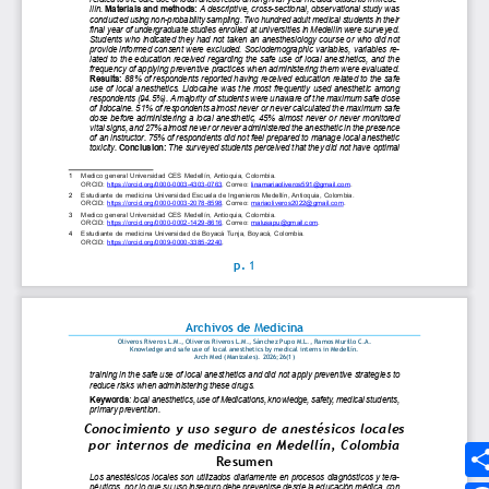
Síguenos
MEDIOS UMANIZALES
UMedia
Canal UM
UMFM Radio
Revistas
Podcast
Directorio