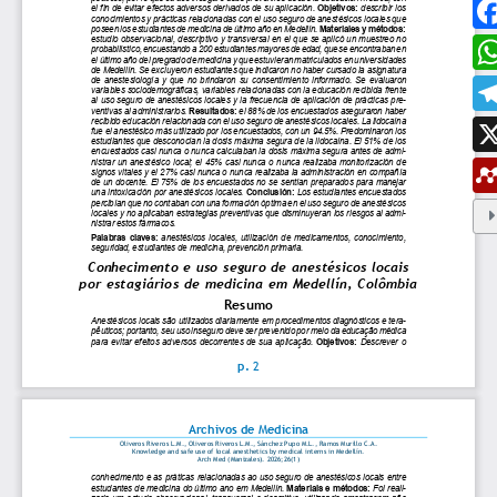
ESTUDIAR EN LA UMANIZALES
Pregrados
Especializaciones
Maestrías
Doctorados
Educación continuada
Video Institucional
Universidad en el Campo
Consultorio Jurídico
NORMATIVAS
Autoridades