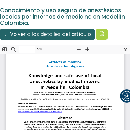
Idioma
Ir al menú de navegación principal
Ir al contenido principal
Ir al pie de página del sitio
Español
Conocimiento y uso seguro de anestésicos
Registrarse
Entrar
locales por internos de medicina en Medellín
Colombia.
Descargar
← Volver a los detalles del artículo