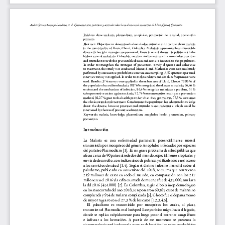
Transparencia y acceso a la información
pública
Reglamentos
Resoluciones
Acuerdos
Gestión Integral
Derechos pecuniarios y valores de
matrícula
Permanencia ESAL
Calendario Académico
Rutas de atención
Este portal usa cookies para mejorar su experiencia de
usuario. Al utilizar nuestro sitio web, usted acepta nuestra
Política de cookies.