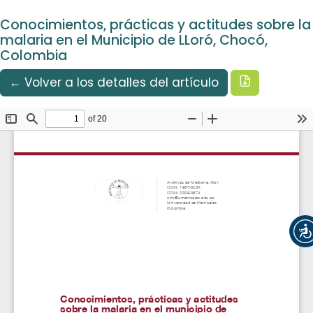
Idioma
Ir al menú de navegación principal
Ir al contenido principal
Ir al pie de página del sitio
Español
Conocimientos, prácticas y actitudes sobre la
Registrarse
Entrar
malaria en el Municipio de LLoró, Chocó,
Colombia
Descargar
← Volver a los detalles del artículo