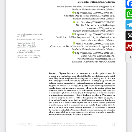
ESTUDIAR EN LA UMANIZALES
Pregrados
Especializaciones
Maestrías
Doctorados
Educación continuada
Video Institucional
Universidad en el Campo
Consultorio Jurídico
NORMATIVAS
Autoridades