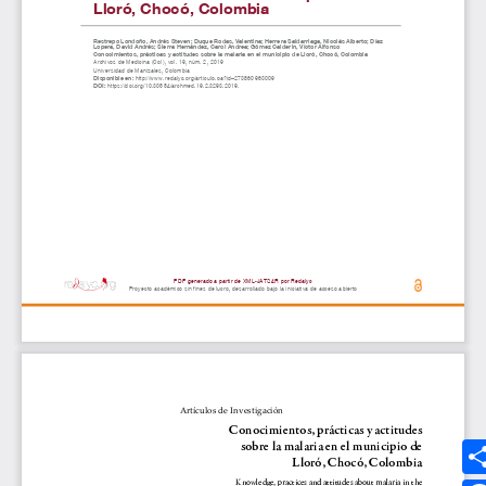
Síguenos
MEDIOS UMANIZALES
UMedia
Canal UM
UMFM Radio
Revistas
Podcast
Directorio