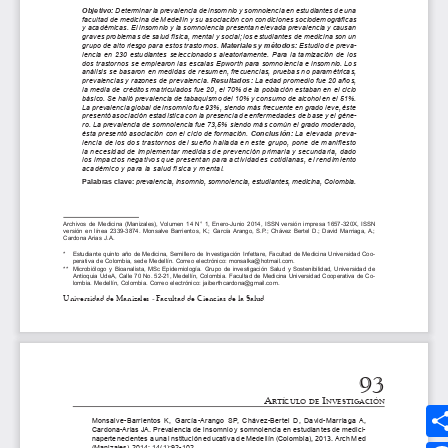
Síguenos
MEDIOS UMANIZALES
UMedia
Canal UM
UMFM Radio
Revistas
Podcast
Directorio