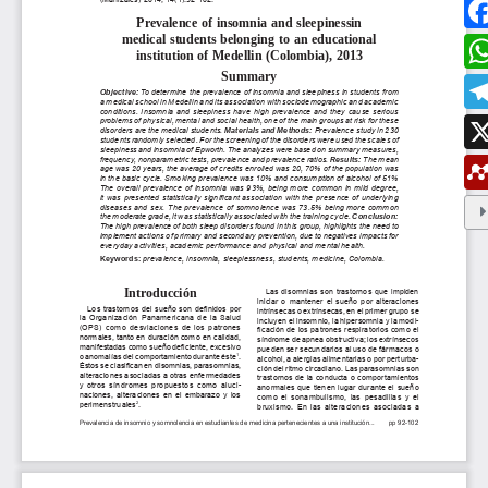
ESTUDIAR EN LA UMANIZALES
Pregrados
Especializaciones
Maestrías
Doctorados
Educación continuada
Video Institucional
Universidad en el Campo
Consultorio Jurídico
NORMATIVAS
Autoridades