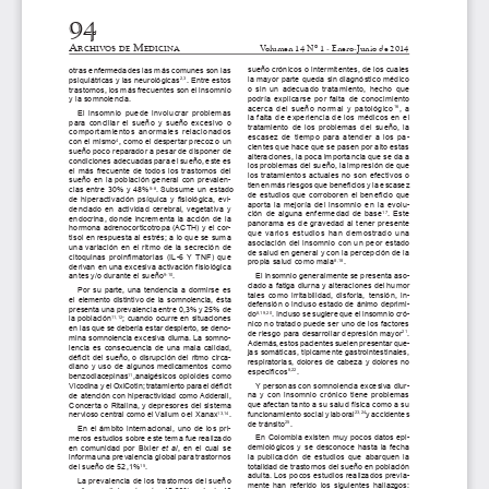
Transparencia y acceso a la información
pública
Reglamentos
Resoluciones
Acuerdos
Gestión Integral
Derechos pecuniarios y valores de
matrícula
Permanencia ESAL
Calendario Académico
Rutas de atención
Este portal usa cookies para mejorar su experiencia de
usuario. Al utilizar nuestro sitio web, usted acepta nuestra
Política de cookies.