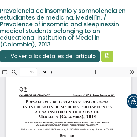
Idioma
Ir al menú de navegación principal
Ir al contenido principal
Ir al pie de página del sitio
Español
Prevalencia de insomnio y somnolencia en
Registrarse
Entrar
estudiantes de medicina, Medellín. /
Prevalence of insomnia and sleepinessin
medical students belonging to an
educational institution of Medellin
(Colombia), 2013
Descargar
← Volver a los detalles del artículo