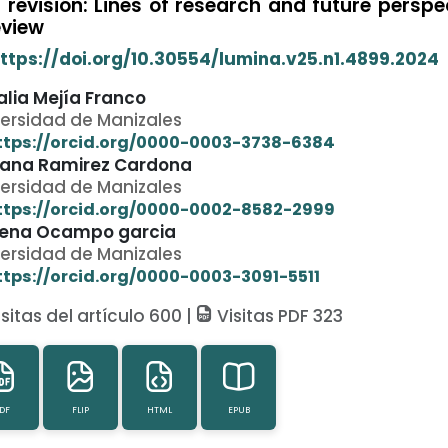
 revisión: Lines of research and future perspec
eview
ttps://doi.org/10.30554/lumina.v25.n1.4899.2024
alia Mejía Franco
versidad de Manizales
ttps://orcid.org/0000-0003-3738-6384
iana Ramirez Cardona
versidad de Manizales
ttps://orcid.org/0000-0002-8582-2999
ena Ocampo garcia
versidad de Manizales
ttps://orcid.org/0000-0003-3091-5511
sitas del artículo 600 |
Visitas PDF 323
DF
FLIP
HTML
EPUB