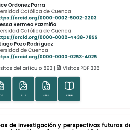
ice Ordonez Parra
versidad Católica de Cuenca
ttps://orcid.org/0000-0002-5002-2203
essa Bermeo Pazmiño
versidad Católica de Cuenca
ttps://orcid.org/0000-0002-4438-7855
tiago Pozo Rodríguez
versidad de Cuenca
ttps://orcid.org/0000-0003-0253-4025
sitas del artículo 593 |
Visitas PDF 326
DF
FLIP
HTML
EPUB
eas de investigación y perspectivas futuras d