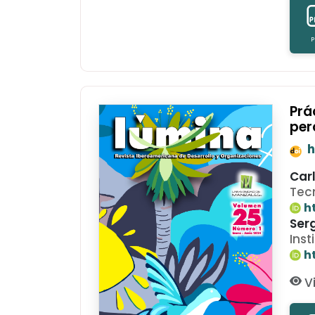
P
Prá
per
h
Carl
Tec
h
Ser
Inst
h
Vi