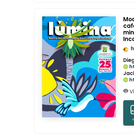
Mod
caf
min
Inc
h
Die
h
Jac
h
Vi
P