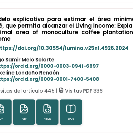
elo explicativo para estimar el área mínim
é, que permita alcanzar el Living Income: Expl
imal area of monoculture coffee plantation
ome
ttps://doi.org/10.30554/lumina.v25n1.4926.2024
go Samir Melo Solarte
ttps://orcid.org/0000-0003-0941-6697
keline Londoño Rendón
ttps://orcid.org/0009-0001-7400-5408
sitas del artículo 445 |
Visitas PDF 336
DF
FLIP
HTML
EPUB