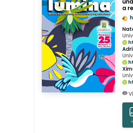
una
a r
h
Nat
Uni
h
Adr
Uni
h
Xim
Uni
h
Vi
P