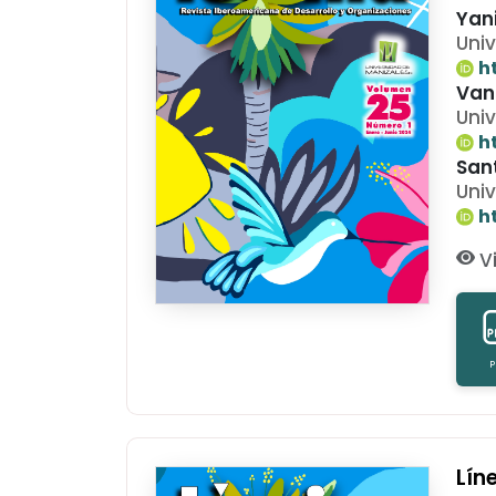
Yan
Uni
h
Van
Uni
h
San
Uni
h
Vi
P
Lín