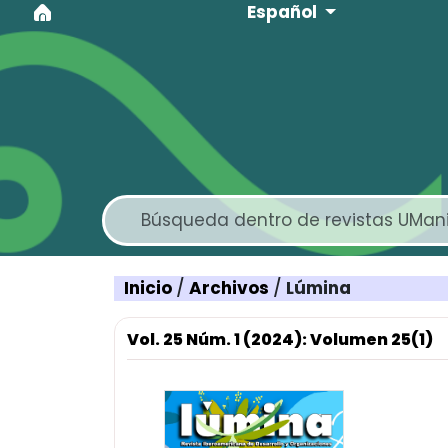
Idioma
Ir al menú de navegación principal
Ir al contenido principal
Ir al pie de página del sitio
Español
Inicio
/
Archivos
/
Lúmina
Vol. 25 Núm. 1 (2024): Volumen 25(1)