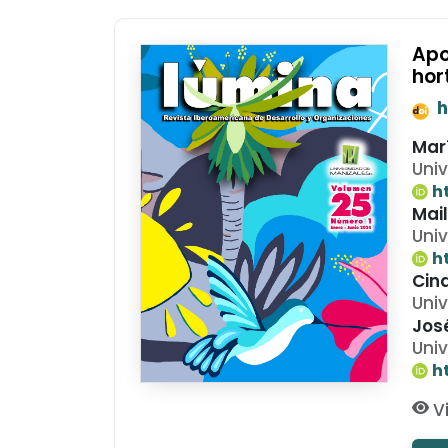
Apo
hor
h
Mar
Univ
h
Mai
Univ
h
Cin
Univ
Jos
Univ
h
Vi