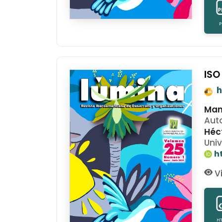
P
ISO
h
Man
Aut
Héc
Uni
h
Vi
H