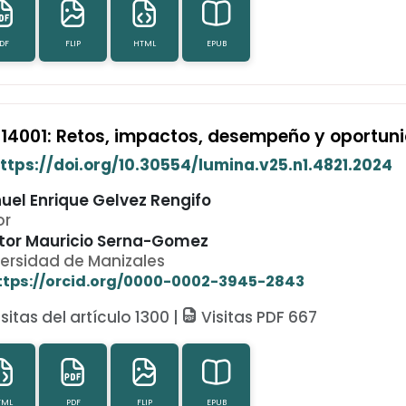
DF
FLIP
HTML
EPUB
 14001: Retos, impactos, desempeño y oportun
ttps://doi.org/10.30554/lumina.v25.n1.4821.2024
uel Enrique Gelvez Rengifo
or
tor Mauricio Serna-Gomez
versidad de Manizales
ttps://orcid.org/0000-0002-3945-2843
sitas del artículo 1300 |
Visitas PDF 667
TML
PDF
FLIP
EPUB