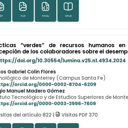
DF
FLIP
HTML
EPUB
cticas “verdes” de recursos humanos e
cepción de los colaboradores sobre el desem
ttps://doi.org/10.30554/lumina.v25.n1.4934.2024
os Gabriel Colin Flores
nológico de Monterrey (Campus Santa Fe)
ttps://orcid.org/0000-0002-8704-6209
gio Manuel Madero Gómez
ituto Tecnológico y de Estudios Superiores de Monte
ttps://orcid.org/0000-0003-3996-7609
sitas del artículo 822 |
Visitas PDF 370