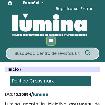
Idioma
Ir al menú de navegación principal
Ir al contenido principal
Ir al pie de página del sitio
Español
Registrarse
Entrar
Inicio
/
Política Crossmark
DOI:
lumina
10.30554/
Lúmina adopta la iniciativa
de
Crossmark