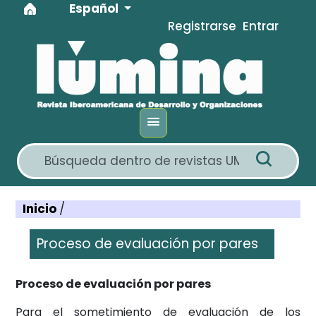
Idioma
Ir al menú de navegación principal
Ir al contenido principal
Ir al pie de página del sitio
Español
Registrarse
Entrar
Inicio
/
Proceso de evaluación por pares
Proceso de evaluación por pares
Para el sometimiento de evaluación de los