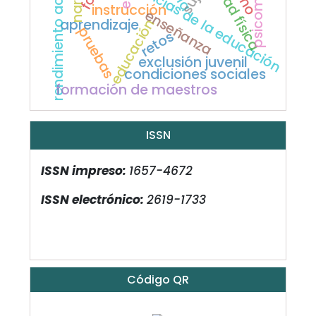
rendimiento académico
actividad física
ciencias de la educación
instrucción
enseñanza
aprendizaje
educación
pruebas
retos
exclusión juvenil
condiciones sociales
formación de maestros
ISSN
ISSN impreso:
1657-4672
ISSN electrónico:
2619-1733
Código QR