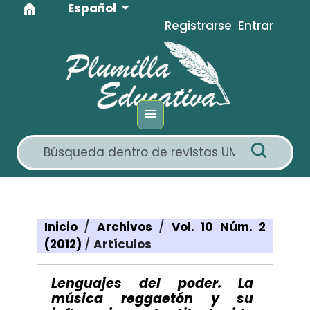
Idioma
Ir al menú de navegación principal
Ir al contenido principal
Ir al pie de página del sitio
Español
Registrarse
Entrar
Inicio
/
Archivos
/
Vol. 10 Núm. 2
(2012)
/
Artículos
Lenguajes del poder. La
música reggaetón y su