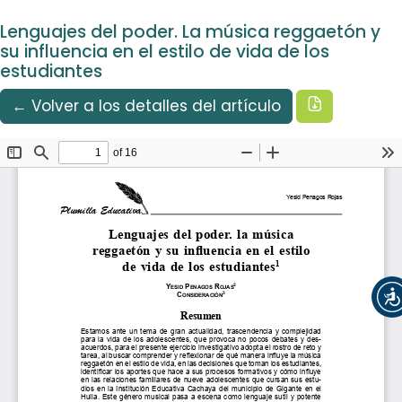
Idioma
Ir al menú de navegación principal
Ir al contenido principal
Ir al pie de página del sitio
Español
Lenguajes del poder. La música reggaetón y
Registrarse
Entrar
su influencia en el estilo de vida de los
estudiantes
Descargar
← Volver a los detalles del artículo