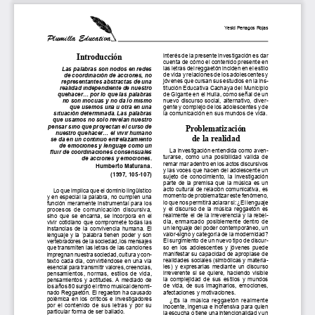
Transparencia y acceso a la información
pública
Reglamentos
Resoluciones
Acuerdos
Gestión Integral
Derechos pecuniarios y valores de
matrícula
Permanencia ESAL
Calendario Académico
Rutas de atención
Este portal usa cookies para mejorar su experiencia de
usuario. Al utilizar nuestro sitio web, usted acepta nuestra
Política de cookies.