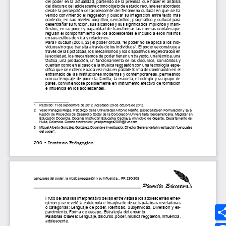
Síguenos
MEDIOS UMANIZALES
UMedia
Canal UM
UMFM Radio
Revistas
Podcast
Directorio