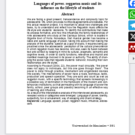
ESTUDIAR EN LA UMANIZALES
Pregrados
Especializaciones
Maestrías
Doctorados
Educación continuada
Video Institucional
Universidad en el Campo
Consultorio Jurídico
NORMATIVAS
Autoridades