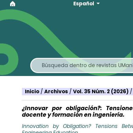
Idioma
Ir al menú de navegación principal
Ir al contenido principal
Ir al pie de página del sitio
Español
Inicio
/
Archivos
/
Vol. 35 Núm. 2 (2026)
/
¿Innovar por obligación?: Tensione
docente y formación en ingeniería.
Innovation by Obligation? Tensions Betwe
Engineering Education