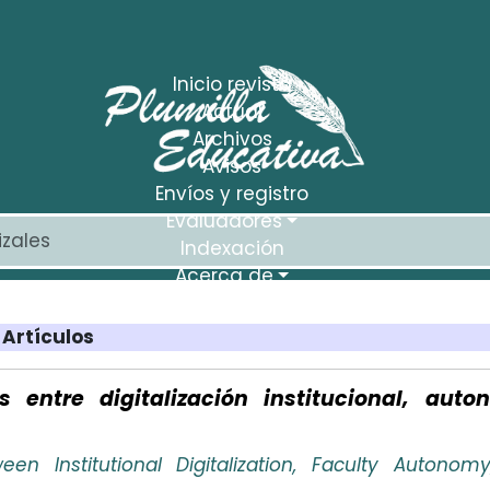
Inicio revista
Actual
Archivos
Avisos
Envíos y registro
Evaluadores
Indexación
Acerca de
Estadísticas
Artículos
s entre digitalización institucional, auto
en Institutional Digitalization, Faculty Autonom