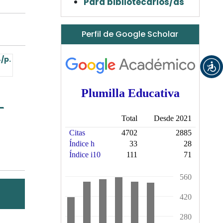
Para bibliotecarios/as
Perfil de Google Scholar
/p.