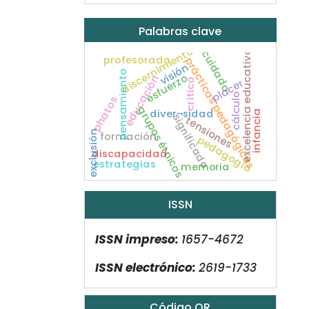
Palabras clave
discernimiento
excelencia educativa
cuidado
profesorado
prácticas pedagógicas
visión
pensamiento
esfuerzo
educación
placer
crítico
cálculo
phatos
grupos étnicos
diver¬sidad
infancia
significado
tensiones
exclusión
formación
pedagogía
discapacidad
estrategias
memoria
ISSN
ISSN impreso:
1657-4672
ISSN electrónico:
2619-1733
Código QR