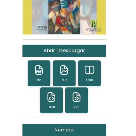
Abrir | Descargar
PDF
FLIP
EPUB
HTML
XML
Número