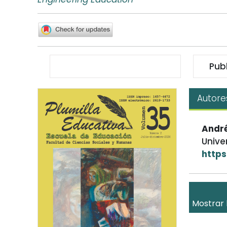
Pub
Autore
André
Unive
https
Mostrar 