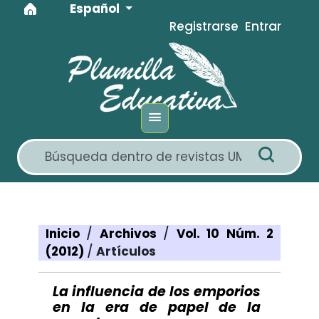
Idioma
Ir al menú de navegación principal
Ir al contenido principal
Ir al pie de página del sitio
Español
Registrarse
Entrar
Inicio
/
Archivos
/
Vol. 10 Núm. 2
(2012)
/
Artículos
La influencia de los emporios
en la era de papel de la