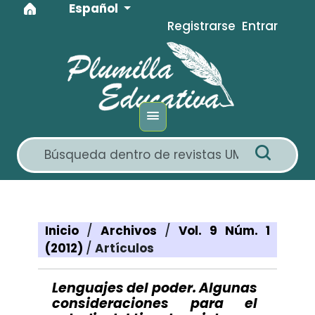
Idioma
Ir al menú de navegación principal
Ir al contenido principal
Ir al pie de página del sitio
Español
Registrarse
Entrar
Inicio
/
Archivos
/
Vol. 9 Núm. 1
(2012)
/
Artículos
Lenguajes del poder. Algunas
consideraciones para el