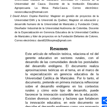
Síguenos
MEDIOS UMANIZALES
UMedia
Canal UM
UMFM Radio
Revistas
Podcast
Directorio