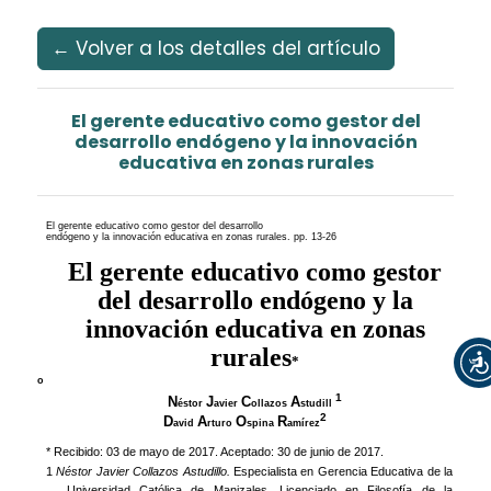
Idioma
Ir al menú de navegación principal
Ir al contenido principal
Ir al pie de página del sitio
Español
Registrarse
Entrar
← Volver a los detalles del artículo
El gerente educativo como gestor del
desarrollo endógeno y la innovación
educativa en zonas rurales