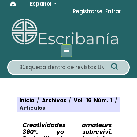
Idioma
Ir al menú de navegación principal
Ir al contenido principal
Ir al pie de página del sitio
Español
Registrarse
Entrar
Inicio
/
Archivos
/
Vol. 16 Núm. 1
/
Artículos
Creatividades amateurs
360°: yo sobreviví.