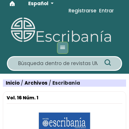
Idioma
Ir al menú de navegación principal
Ir al contenido principal
Ir al pie de página del sitio
Español
Registrarse
Entrar
Inicio
/
Archivos
/
Escribanía
Vol. 16 Núm. 1