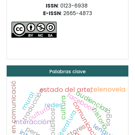
ISSN
: 0123-6938
E-ISSN
: 2665-4873
Palabras clave
modelos en comunicación
telenovela
estado del arte;
traducción,
audiencias
mural
facebook
cultura
comunicación;
redes
cultura,
historia
sagú;
literatura
públicos
interacción
lenguaje,
conectores