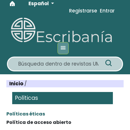
Idioma
Ir al menú de navegación principal
Ir al contenido principal
Ir al pie de página del sitio
Español
Registrarse
Entrar
Inicio
/
Políticas
Políticas éticas
Política de acceso abierto