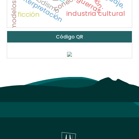
periodismo
interpretación
guerras
industria cultural
ficción
Código QR