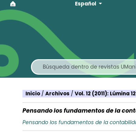
Idioma
Ir al menú de navegación principal
Ir al contenido principal
Ir al pie de página del sitio
Español
Inicio
/
Archivos
/
Vol. 12 (2011): Lúmina 
Pensando los fundamentos de la cont
Pensando los fundamentos de la contabili