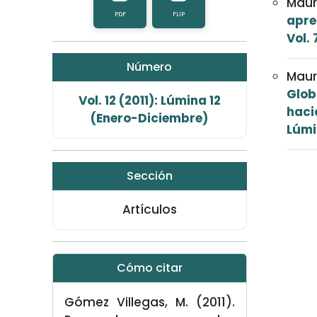
Mau
PDF
FLIP
apre
Vol.
Número
Maur
Glob
Vol. 12 (2011): Lúmina 12
haci
(Enero-Diciembre)
Lúmi
Sección
Artículos
Cómo citar
Gómez Villegas, M. (2011).