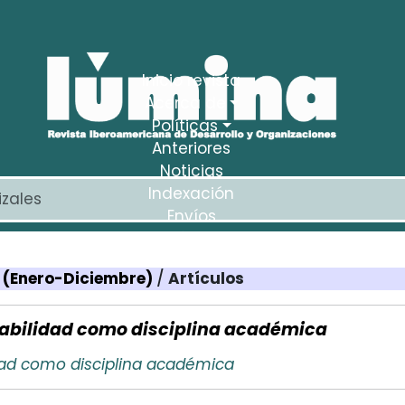
Inicio revista
Acerca de
Políticas
Anteriores
Noticias
Indexación
Envíos
Estadísticas
12 (Enero-Diciembre)
/
Artículos
abilidad como disciplina académica
dad como disciplina académica