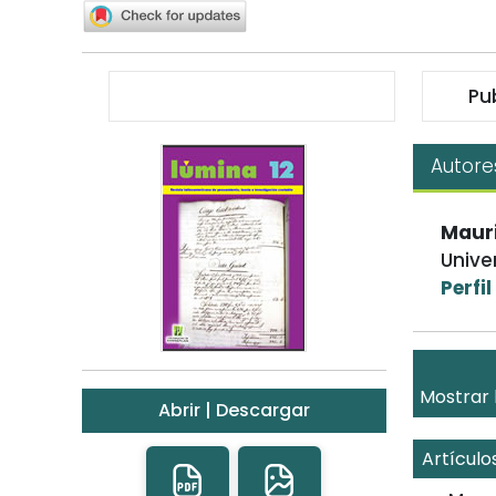
Pu
Autore
Mauri
Unive
Perfi
Mostrar 
Abrir | Descargar
Artículo