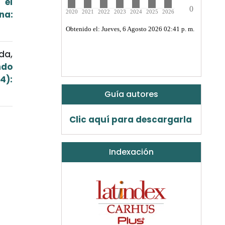
 el
na:
da,
ndo
4):
Guía autores
Clic aquí para descargarla
Indexación