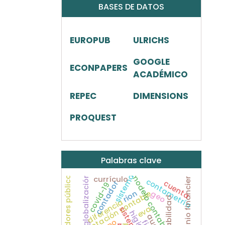
BASES DE DATOS
EUROPUB
ULRICHS
GOOGLE
ECONPAPERS
ACADÉMICO
REPEC
DIMENSIONS
PROQUEST
Palabras clave
contadores públicos
patrimonio financiero
modelo contable
sistema
globalización
currículo
contametría
cuenta
contador
covid-19
rion
geo
representación contable
contabilidad
diferencia
eva
higiene