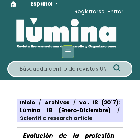
Idioma
Ir al menú de navegación principal
Ir al contenido principal
Ir al pie de página del sitio
Español
Registrarse
Entrar
Inicio
/
Archivos
/
Vol. 18 (2017):
Lúmina 18 (Enero-Diciembre)
/
Scientific research article
Evolución de la profesión