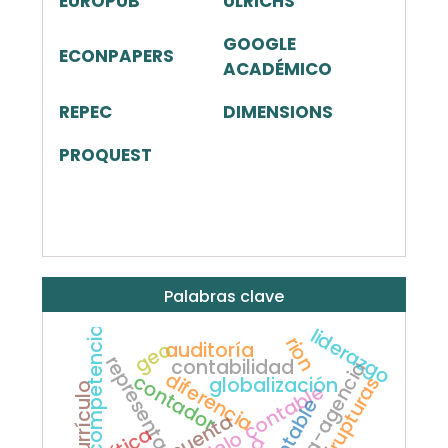
EUROPUB
ULRICHS
GOOGLE
ECONPAPERS
ACADÉMICO
REPEC
DIMENSIONS
PROQUEST
Palabras clave
competencias
liderazgo
rion
geo
auditoría
contabilidad
resistencia-agencia
diferencia
contador
rupturas
globalización
modelo contable
currículo
cuenta