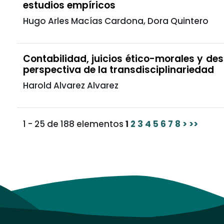
estudios empíricos
Hugo Arles Macías Cardona, Dora Quintero
Contabilidad, juicios ético-morales y des
perspectiva de la transdisciplinariedad
Harold Alvarez Alvarez
1 - 25 de 188 elementos
1
2
3
4
5
6
7
8
>
>>