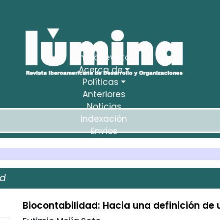
Inicio revista
Acerca de
Políticas
Anteriores
Noticias
Indexación
Envíos
Estadísticas
ad
Biocontabilidad: Hacia una definición de 