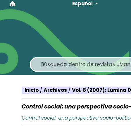
Idioma
Ir al menú de navegación principal
Ir al contenido principal
Ir al pie de página del sitio
Español
Inicio
/
Archivos
/
Vol. 8 (2007): Lúmina
Control social: una perspectiva socio-
Control social: una perspectiva socio-polític