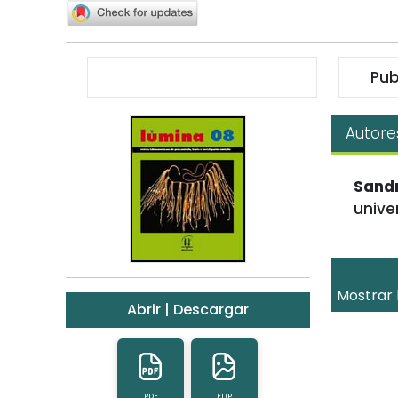
Pub
Autore
Sandr
unive
Mostrar 
Abrir | Descargar
PDF
FLIP