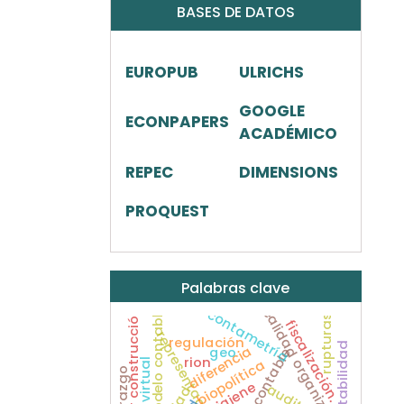
BASES DE DATOS
EUROPUB
ULRICHS
GOOGLE
ECONPAPERS
ACADÉMICO
REPEC
DIMENSIONS
PROQUEST
Palabras clave
realidad organizacional.
contametría
modelo contable
sector construcción
rupturas
fiscalización.
regulación
contabilidad
diferencia
geo
sistema contable
rion
biopolítica
liderazgo
higiene