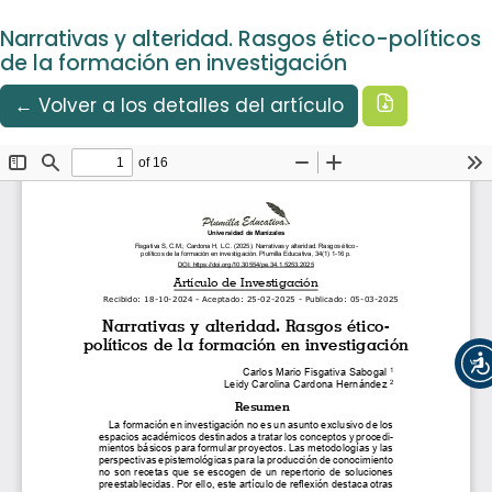
Idioma
Ir al menú de navegación principal
Ir al contenido principal
Ir al pie de página del sitio
Español
Narrativas y alteridad. Rasgos ético-políticos
Registrarse
Entrar
de la formación en investigación
Descargar
← Volver a los detalles del artículo