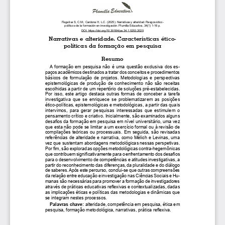
Transparencia y acceso a la información
pública
Reglamentos
Resoluciones
Acuerdos
Gestión Integral
Derechos pecuniarios y valores de
matrícula
Permanencia ESAL
Calendario Académico
Rutas de atención
Este portal usa cookies para mejorar su experiencia de
usuario. Al utilizar nuestro sitio web, usted acepta nuestra
Política de cookies.