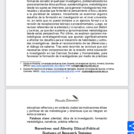
Síguenos
MEDIOS UMANIZALES
UMedia
Canal UM
UMFM Radio
Revistas
Podcast
Directorio