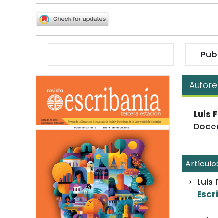
Pub
Autore
Luis 
Docen
Artículo
Luis
Escri