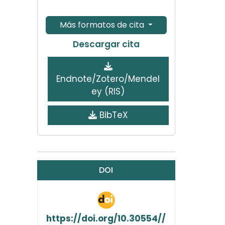
Más formatos de cita
Descargar cita
Endnote/Zotero/Mendel
ey (RIS)
BibTeX
DOI
https://doi.org/10.30554//