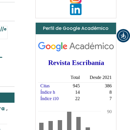
Perfil de Google Académico
//e
rra
,