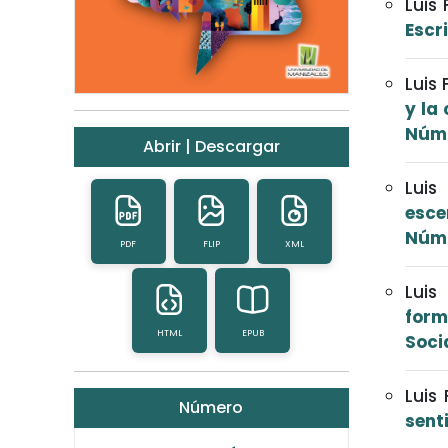
Luis
Escri
Luis
y la
Núm.
Abrir | Descargar
Luis
esce
Núm.
PDF
FLIP
XML
Luis
form
HTML
EPUB
Soci
Luis
Número
sent