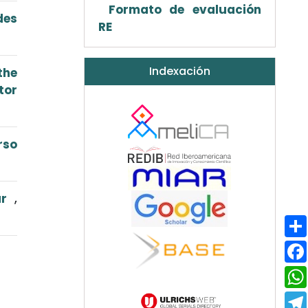
Formato de evaluación
des
RE
Indexación
the
tor
rso
ar
,