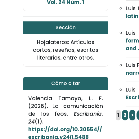
Vol. 24 Núm. 1
Luis
lati
Sección
Luis
form
Hojalateros: Artículos
and 
cortos, reseñas, escritos
literarios, entre otros.
Luis
narr
Cómo citar
Luis
Escri
Valencia Tamayo, L. F.
(2026). La comunicación
de los feos.
Escribanía
,
1
2
>
24
(1).
https://doi.org/10.30554//
escribania.v24i1.5488