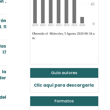
ión
,
rón
. 11
las
 17
 la
Guía autores
dor
Clic aquí para descargarla
del
Formatos