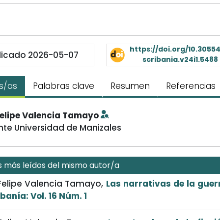
https://doi.org/10.30554
licado 2026-05-07
scribania.v24i1.5488
s/as
Palabras clave
Resumen
Referencias
Felipe Valencia Tamayo
te Universidad de Manizales
s más leídos del mismo autor/a
 Felipe Valencia Tamayo,
Las narrativas de la gue
banía: Vol. 16 Núm. 1