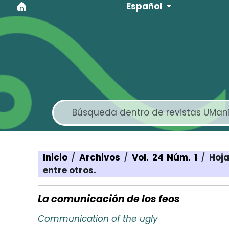
Idioma
Ir al menú de navegación principal
Ir al contenido principal
Ir al pie de página del sitio
Español
Inicio
/
Archivos
/
Vol. 24 Núm. 1
/
Hoja
entre otros.
La comunicación de los feos
Communication of the ugly