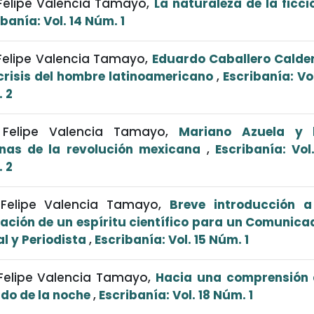
 Felipe Valencia Tamayo,
La naturaleza de la ficc
banía: Vol. 14 Núm. 1
 Felipe Valencia Tamayo,
Eduardo Caballero Calde
 crisis del hombre latinoamericano
,
Escribanía: Vol
 2
 Felipe Valencia Tamayo,
Mariano Azuela y 
nas de la revolución mexicana
,
Escribanía: Vol.
 2
 Felipe Valencia Tamayo,
Breve introducción a
ación de un espíritu científico para un Comunica
al y Periodista
,
Escribanía: Vol. 15 Núm. 1
 Felipe Valencia Tamayo,
Hacia una comprensión 
ido de la noche
,
Escribanía: Vol. 18 Núm. 1