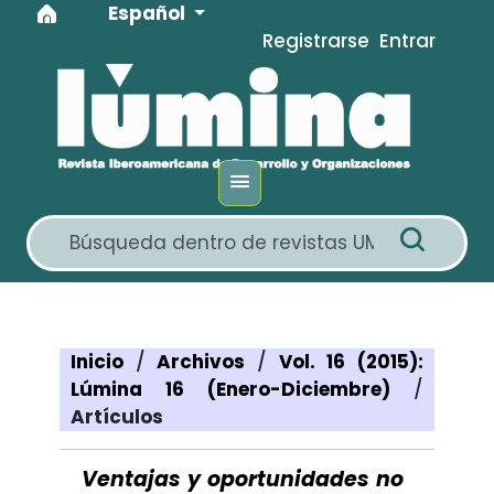
Idioma
Ir al menú de navegación principal
Ir al contenido principal
Ir al pie de página del sitio
Español
Registrarse
Entrar
Inicio
/
Archivos
/
Vol. 16 (2015):
Lúmina 16 (Enero-Diciembre)
/
Artículos
Ventajas y oportunidades no