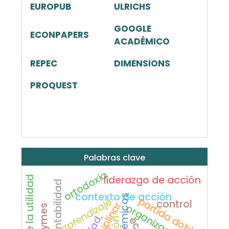
EUROPUB
ULRICHS
GOOGLE
ECONPAPERS
ACADÉMICO
REPEC
DIMENSIONS
PROQUEST
Palabras clave
ortodoxia
liderazgo de acción
contabilidad
contexto de acción
partida doble
aprendizaje
control
organización
mipymes